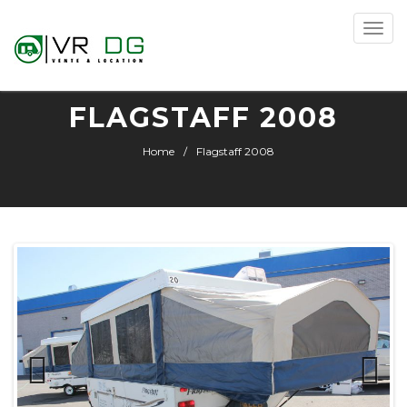
Toggle
naviga
FLAGSTAFF 2008
Home
Flagstaff 2008
Previous
Next