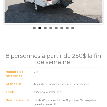
8 personnes à partir de 250$ la fin
de semaine
Numéro de
20
référence
Grandeur
12 pieds de plancher, couche 8 personnes
Poids
975 KG ou 2150 LBS
Grandeurs Lits
Lit de 68 pouces, Lit de 59 pouces, Table qui se
transforme en lit