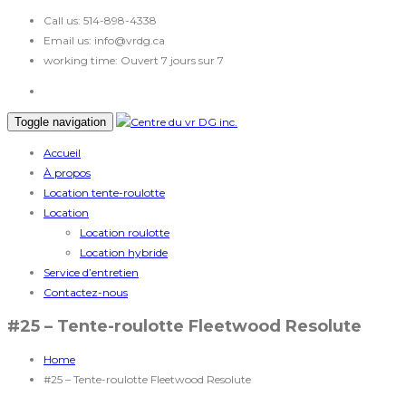
Call us:
514-898-4338
Email us:
info@vrdg.ca
working time:
Ouvert 7 jours sur 7
Toggle navigation
Accueil
À propos
Location tente-roulotte
Location
Location roulotte
Location hybride
Service d’entretien
Contactez-nous
#25 – Tente-roulotte Fleetwood Resolute
Home
#25 – Tente-roulotte Fleetwood Resolute