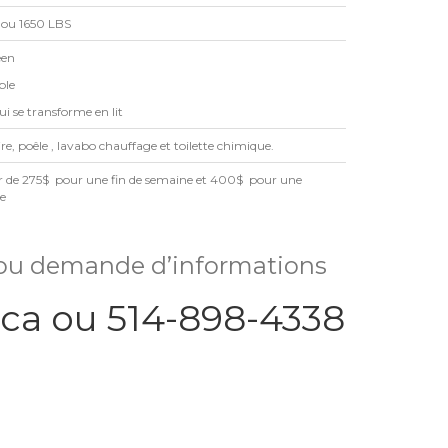
 ou 1650 LBS
een
ble
ui se transforme en lit
ire, poêle , lavabo chauffage et toilette chimique.
ir de 275$ pour une fin de semaine et 400$ pour une
e
 ou demande d’informations
ca ou 514-898-4338