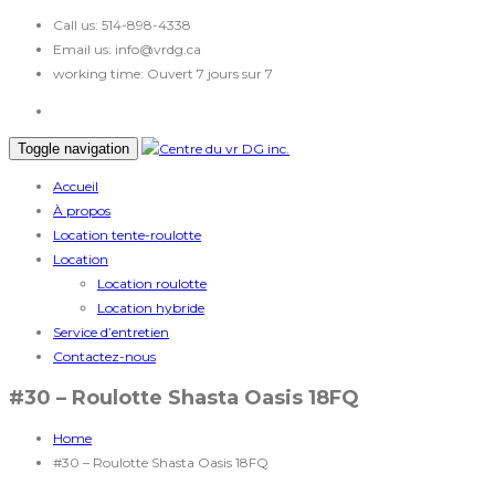
Call us:
514-898-4338
Email us:
info@vrdg.ca
working time:
Ouvert 7 jours sur 7
Toggle navigation
Accueil
À propos
Location tente-roulotte
Location
Location roulotte
Location hybride
Service d’entretien
Contactez-nous
#30 – Roulotte Shasta Oasis 18FQ
Home
#30 – Roulotte Shasta Oasis 18FQ