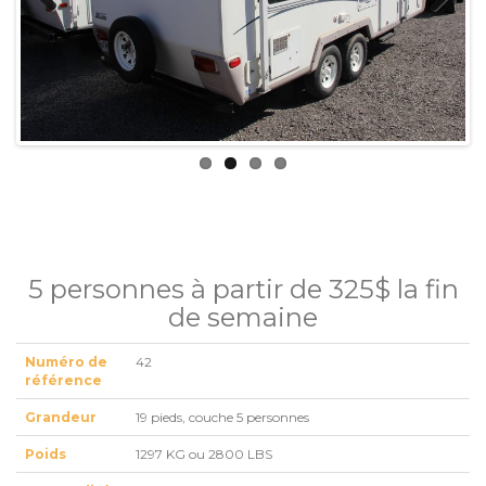
Previous
Next
5 personnes à partir de 325$ la fin
de semaine
Numéro de
42
référence
Grandeur
19 pieds, couche 5 personnes
Poids
1297 KG ou 2800 LBS