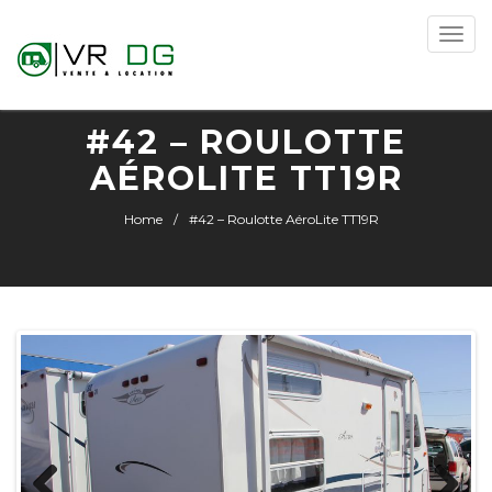
Toggle
naviga
#42 – ROULOTTE
AÉROLITE TT19R
Home
#42 – Roulotte AéroLite TT19R