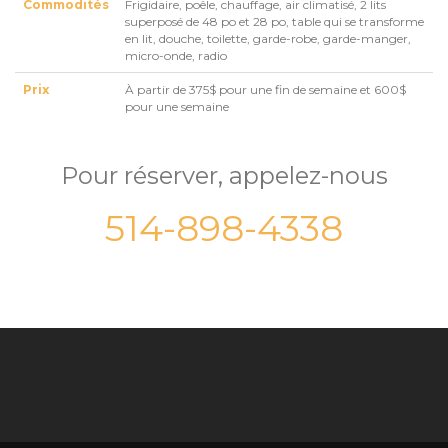
Commodités
Frigidaire, poêle, chauffage, air climatisé, 2 lits
superposé de 48 po et 28 po, table qui se transforme
en lit, douche, toilette, garde-robe, garde-manger,
micro-onde, radio
Prix
À partir de 375$ pour une fin de semaine et 600$
pour une semaine
Pour réserver, appelez-nous
514-898-4338